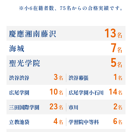
※小6在籍者数、75名からの合格実績です。
13
慶應湘南藤沢
名
7
海城
名
5
聖光学院
名
3
1
渋谷渋谷
渋谷幕張
名
名
10
14
広尾学園
広尾学園小石川
名
名
23
2
三田国際学園
市川
名
名
4
6
立教池袋
学習院中等科
名
名