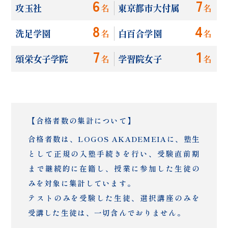
6
7
攻玉社
東京都市大付属
名
名
8
4
洗足学園
白百合学園
名
名
7
1
頌栄女子学院
学習院女子
名
名
【合格者数の集計について】
合格者数は、LOGOS AKADEMEIAに、塾生
として正規の入塾手続きを行い、
受験直前期
まで継続的に在籍し、授業に参加した生徒の
みを対象に集計しています。
テストのみを受験した生徒、選択講座のみを
受講した生徒は、一切含んでおりません。