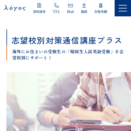
LOGOS
資料請求
TEL
Mail
地図
合格実績
志望校別対策通信講座プラス
海外にお住まいの受験生の「帰国生入試英語受験」を志
望校別にサポート
！