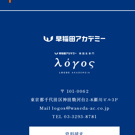
7/12（
2026/5/25
始しました
7/12（
2026/5/25
た。
2026/5/8
LOGOS
2026/5/8
8月実施 
〒 101-0062
東京都千代田区神田駿河台2-8瀬川ビル3F
6/21（
Mail logos@waseda-ac.co.jp
2026/5/8
催】渋谷教
TEL 03-3293-8781
付を開始し
資料請求