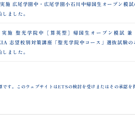
日）実施 広尾学園中・広尾学園小石川中帰国生オープン模
始しました。
日）実施 聖光学院中［算英型］帰国生オープン模試 兼 
MEIA 志望校別対策講座「聖光学院中コース」選抜試験
始しました。
帰国生入試 出願ガイダンスのお申し込み受付を開始しました
商標です。このウェブサイトはETSの検討を受けまたはその承認
新入塾説明会の日程を更新しました。
講習会」ページを更新しました（9/1（火）受付開始）
対策講座」ページを更新しました。（9/1（火）受付開始