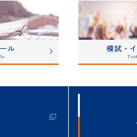
施 LOGOS AKADEMEIA 志望校別対策講座の申し
た。
実施 志望校別対策通信講座プラスの申し込み受付を開始し
ール
模試・
le
Tes
月実施 帰国生入試対策 日本語作文・面接講座の申し込み
月実施 LOGOS算国土曜特訓の申し込み受付を開始しまし
 LOGOS AKADEMEIA合格体験記を公開しました。
土）実施 帰国生入試面接準備講座の申し込み受付を開始しま