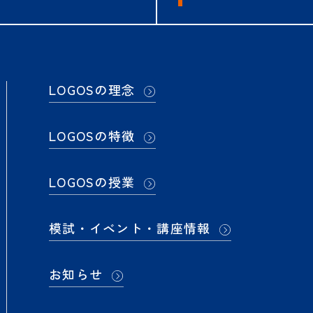
日）実施 渋谷幕張中帰国生オープン模試［第1回］の申し込
。
LOGOSの理念
日）実施 洗足学園中帰国生オープン模試 の申し込み受付を
LOGOSの特徴
 夏期講習会の申し込み受付を開始しました。
LOGOSの授業
夏期集中特訓 帰国生対象クラスの申し込み受付を開始しま
模試・イベント・講座情報
日）実施 LOGOSテスト＜帰国生実力判定模試＞［第2回
育学園幕張中教育講演会〈会場限定〉・保護者説明会の申
お知らせ
ました。