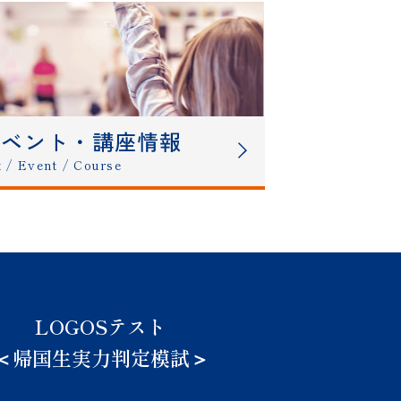
込み受付を
ました。
イベント・講座情報
t / Event / Course
受付を開始
た。
LOGOSテスト
＜帰国生実力判定模試＞
した。